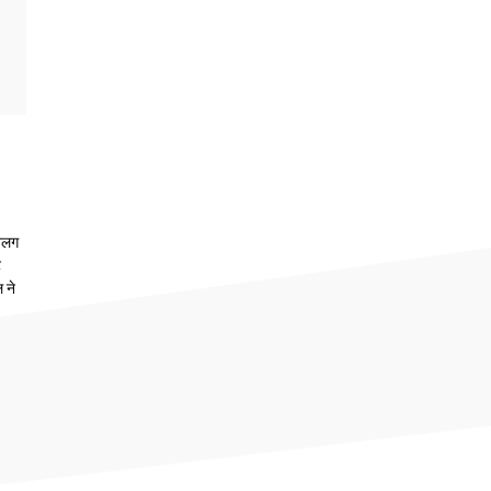
 अलग
ट
 ने