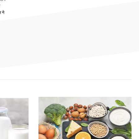
ट
 ने