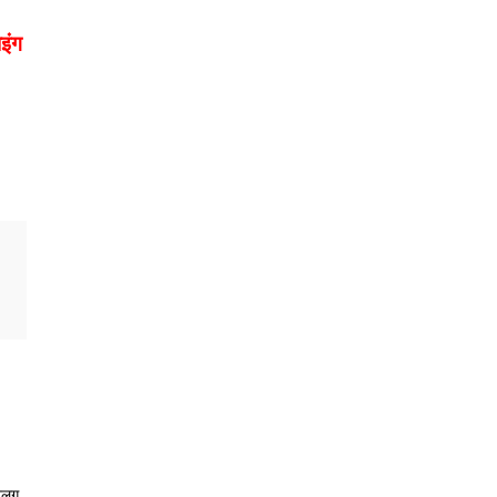
इंग
 अलग