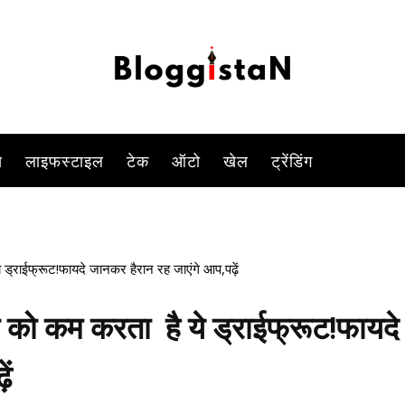
ेंगे जिसके गुण बेशकीमती हैं.ये ना केवल आपके शरीर को स्वस्थ बनाएगा,बल्कि आ
-
By
PARUL TIWARI SHUKLA
DECEMBER 30, 2022 11:19 AM
1345
स
लाइफस्टाइल
टेक
ऑटो
खेल
ट्रेंडिंग
्राईफ्रूट!फायदे जानकर हैरान रह जाएंगे आप,पढ़ें
 को कम करता है ये ड्राईफ्रूट!फायदे
ें