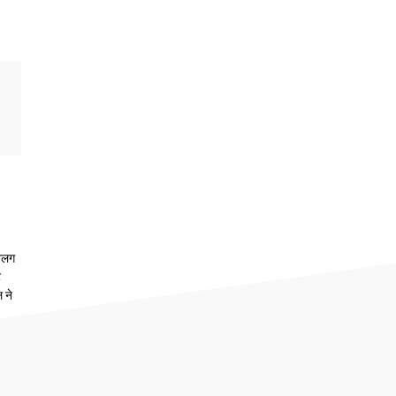
 अलग
ट
 ने