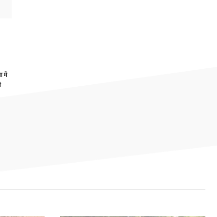
 में
ी