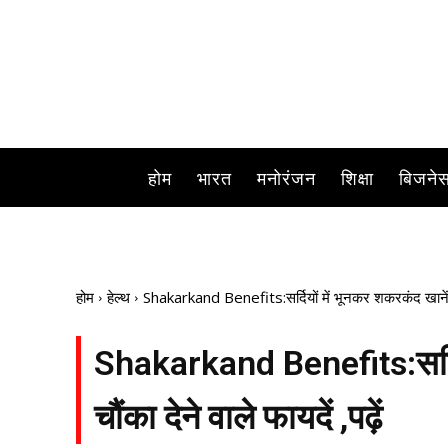
होम
भारत
मनोरंजन
शिक्षा
बिजने
होम
हेल्थ
Shakarkand Benefits:सर्दियों में भूनकर शकरकंद खानें से हो
Shakarkand Benefits:सर्दियो
चौंका देने वाले फायदें ,पढ़ें