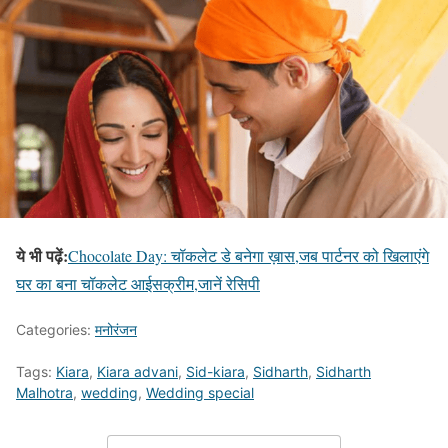
ये भी पढ़ें:
Chocolate Day: चॉकलेट डे बनेगा ख़ास,जब पार्टनर को खिलाएंगे
घर का बना चॉकलेट आईसक्रीम,जानें रेसिपी
Categories:
मनोरंजन
Tags:
Kiara
,
Kiara advani
,
Sid-kiara
,
Sidharth
,
Sidharth
Malhotra
,
wedding
,
Wedding special