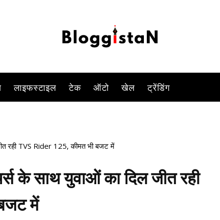
ल मचा रही है. कंपनी ने केवल इसमें एडवांस फीचर्स उपलब्ध करा रही है बल्कि
-
By
KOMAL SINGH
OCTOBER 9, 2023 3:01 PM
949
0
स
लाइफस्टाइल
टेक
ऑटो
खेल
ट्रेंडिंग
ल जीत रही TVS Rider 125, कीमत भी बजट में
र्स के साथ युवाओं का दिल जीत रही
जट में