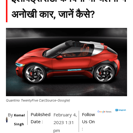
अनोखी कार, जानें कैसे?
Quantino TwentyFive Car(Source-Google)
Published
Follow
By
February 4,
Komal
Date :
Us On
2023 1:31
Singh
:
pm