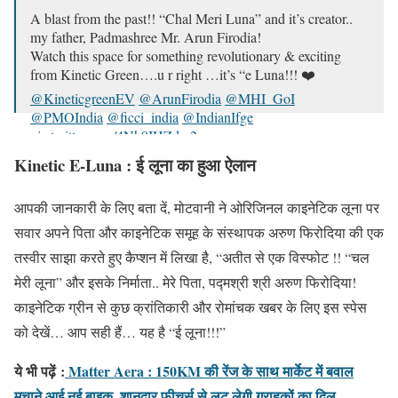
A blast from the past!! “Chal Meri Luna” and it’s creator..
my father, Padmashree Mr. Arun Firodia!
Watch this space for something revolutionary & exciting
from Kinetic Green….u r right …it’s “e Luna!!! ❤️
@KineticgreenEV
@ArunFirodia
@MHI_GoI
@PMOIndia
@ficci_india
@IndianIfge
pic.twitter.com/4Nh9IHZdm2
Kinetic E-Luna : ई लूना का हुआ ऐलान
— Sulajja Firodia Motwani (@SulajjaFirodia)
May 29,
2023
आपकी जानकारी के लिए बता दें, मोटवानी ने ओरिजिनल काइनेटिक लूना पर
सवार अपने पिता और काइनेटिक समूह के संस्थापक अरुण फिरोदिया की एक
तस्वीर साझा करते हुए कैप्शन में लिखा है, “अतीत से एक विस्फोट !! “चल
मेरी लूना” और इसके निर्माता.. मेरे पिता, पद्मश्री श्री अरुण फिरोदिया!
काइनेटिक ग्रीन से कुछ क्रांतिकारी और रोमांचक खबर के लिए इस स्पेस
को देखें… आप सही हैं… यह है “ई लूना!!!”
ये भी पढ़ें
:
Matter Aera : 150KM की रेंज के साथ मार्केट में बवाल
मचाने आई नई बाइक, शानदार फीचर्स से लूट लेगी ग्राहकों का दिल