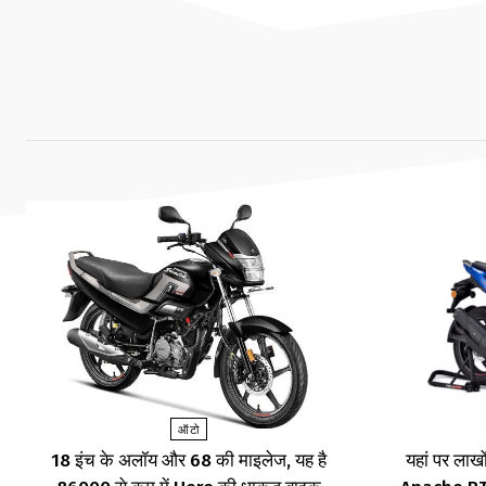
ऑटो
18 इंच के अलॉय और 68 की माइलेज, यह है
यहां पर लाखों