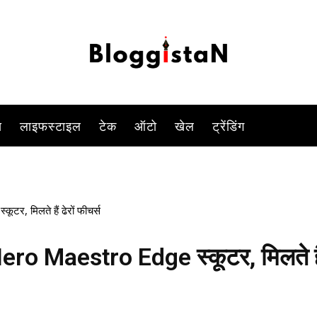
एलइडी हेडलैंप, ब्लूटूथ, फ्यूल इंजेक्शन टेक्नोलॉजी जैसे फीचर्स मौजूद है.
-
By
KOMAL SINGH
OCTOBER 11, 2023 11:15 AM
1375
0
स
लाइफस्टाइल
टेक
ऑटो
खेल
ट्रेंडिंग
, मिलते हैं ढेरों फीचर्स
Hero Maestro Edge स्कूटर, मिलते है