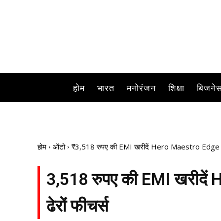
होम
भारत
मनोरंजन
शिक्षा
बिजने
होम
ऑटो
₹3,518 रुपए की EMI खरीदें Hero Maestro Edge स्कूटर
₹3,518 रुपए की EMI खरीदें 
ढेरों फीचर्स