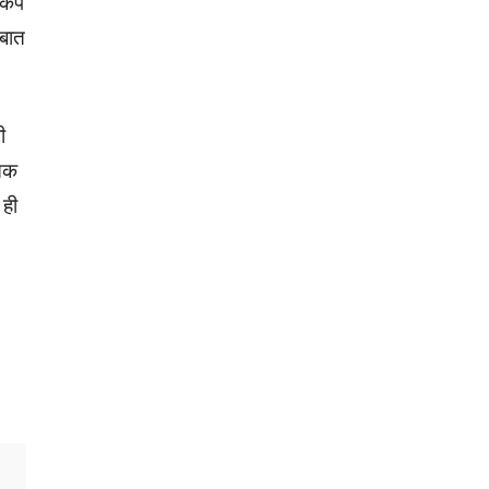
ा कप
 बात
ी
 तक
 ही