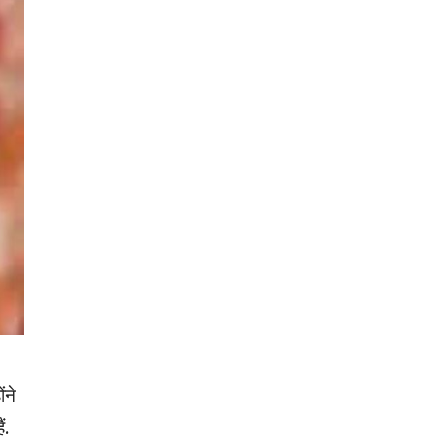
ंने
ं.