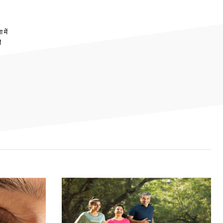
 में
ी