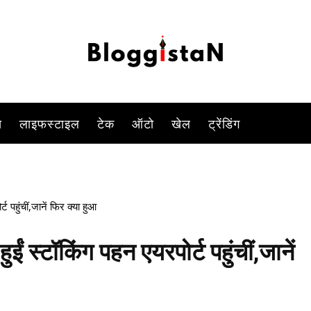
त कर रहे हैं उर्वशी रौतेला की.इस बार उर्वशी अपनी एक्टिंग की वजह से सुर्खियों में नही
-
By
PARUL TIWARI SHUKLA
JANUARY 8, 2023 7:28 PM
922
स
लाइफस्टाइल
टेक
ऑटो
खेल
ट्रेंडिंग
पहुंचीं,जानें फिर क्या हुआ
स्टॉकिंग पहन एयरपोर्ट पहुंचीं,जानें