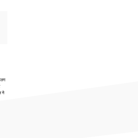
 अलग
ट
 ने