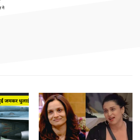
ट
 ने