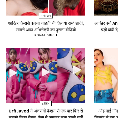
मनोरंजन
आखिर किससे करना चाहती थी ‘ऐश्वर्या राय’ शादी,
आखिर क्यों An
सामने आया अभिनेत्री का पुराना वीडियो
पड़ी बॉबी द
KOMAL SINGH
ट्रेंडिंग
Urfi Javed ने अंतरांगी फैशन से एक बार फिर से
ओह माई गॉड.
सबको किया हैरान, फैंस ने जमकर सुना डाली खरी
छिलके से बना ड