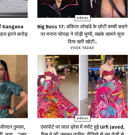
मनोरंजन
िन ही Kangana
Big Boss 17: अंकिता लोखंडे के छोटी बच्ची कहने
महज इतने करोड़
पर मनारा चोपड़ा ने तोड़ी चुप्पी, सबके सामने सुना
दिया खरी खोटी..
VIVEK YADAV
मनोरंजन
ोरदार ठुमका,
एयरपोर्ट पर लाल ड्रेस में स्पॉट हुई Urfi Javed,
ड़ी, कहा… “क्या
फैंस ने की जमकर तारीफ, वीडियो हो रहा तेजी से