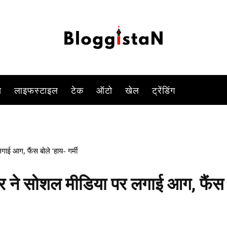
की धड़कन हैं.उनकी खूबसूरती के लोग कायल हैं. नोरा एक्टिंग और डांसिंग में अपने हुस
-
By
PARUL TIWARI SHUKLA
DECEMBER 13, 2022 2:54 PM
999
स
लाइफस्टाइल
टेक
ऑटो
खेल
ट्रेंडिंग
ई आग, फैंस बोले ‘हाय- गर्मी
र ने सोशल मीडिया पर लगाई आग, फैंस