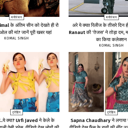
मनोरंजन
मनोरंजन
imal के अंतिम सीन को देखते ही रो
अरे ये क्या! रिलीज के तीसरे द
ेओल की मां? जानें पूरी खबर यहां
Ranaut की ‘तेजस’ ने तोड़ा दम, 
KOMAL SINGH
का किया कलेक्शन
KOMAL SINGH
ट्रेंडिंग
ट्रेंडिंग
.ये क्या? Urfi Javed ने केले के
Sapna Chaudhary ने लगाया ज
ाली ऐसी ड्रेस, वीडियो देख लोगों की
वीडियो देख फैंस के रातों की नींद उ