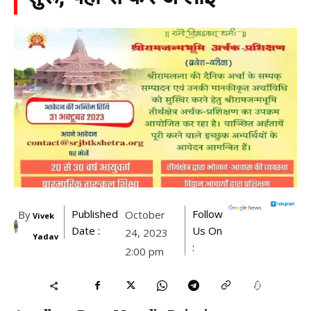
Published
Follow
By
October
Vivek
Date :
Us On
24, 2023
Yadav
:
2:00 pm