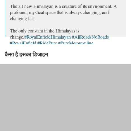
The all-new Himalayan is a creature of its environment. A
profound, mystical space that is always changing, and
changing fast.
The only constant in the Himalayas is
change.
#RoyalEnfieldHimalayan
#AllRoadsNoRoads
#RoyalEnfield
#RidePure
#PureMotorcycling
pic.twitter.com/VTYnnJj7oo
कैसा है इसका डिजाइन
— Royal Enfield (@royalenfield)
October 8, 2023