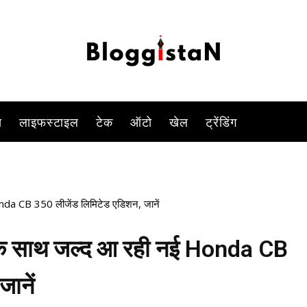
tion में उतरेगी. इस बाइक में 348cc इंजन दिया जायेगा जो 20.78बीएचपी 
-
By
KOMAL SINGH
OCTOBER 10, 2023 11:04 AM
920
0
स
लाइफस्टाइल
टेक
ऑटो
खेल
ट्रेंडिंग
onda CB 350 लीजेंड लिमिटेड एडिशन, जानें
न के साथ जल्द आ रही नई Honda CB
ानें