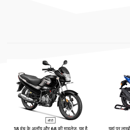
ऑटो
18 इंच के अलॉय और 68 की माइलेज, यह है
यहां पर लाखों