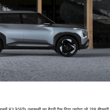
ें, इसमें 82 kWh एनएमसी का बैटरी पैक दिया जायेगा जो 218 बीएचपी