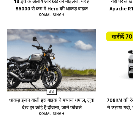
18 इंच के अलॉय और 68 की माइलेज, यह है
यहां पर लाखों
86000 से कम में Hero की धाकड़ बाइक
Apache RTR,
KOMAL SINGH
ऑटो
धाकड़ इंजन वाली इस बाइक ने मचाया धमाल, लुक
708KM की रें
देख हर कोई है दीवाना, जानें फीचर्स
ने उड़ाया गर्दा
KOMAL SINGH