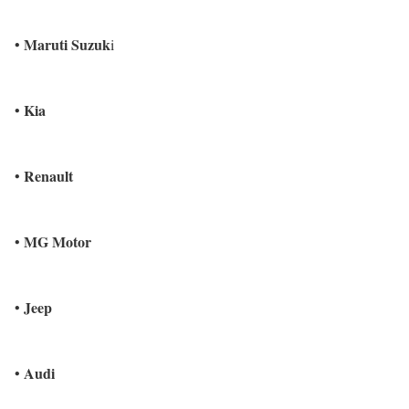
Maruti Suzuk
•
i
Kia
•
Renault
•
MG Motor
•
Jeep
•
Audi
•