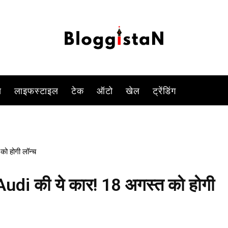
कर एक कार की एंट्री हो रही है. इसी बीच जर्मन कार निर्माता ऑडी (Audi) कंपनी अप
-
By
VIVEK YADAV
AUGUST 15, 2023 1:03 PM
926
0
स
लाइफस्टाइल
टेक
ऑटो
खेल
ट्रेंडिंग
को होगी लॉन्च
 Audi की ये कार! 18 अगस्त को होगी