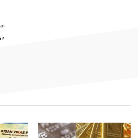
 अलग
ट
 ने