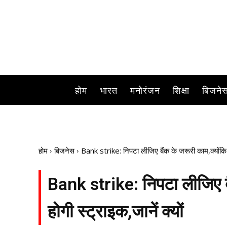
अगर इस महीने आपके
होम
भारत
मनोरंजन
शिक्षा
बिजने
होम
बिजनेस
Bank strike: निपटा लीजिए बैंक के जरूरी काम,क्योंकि इ
Bank strike: निपटा लीजिए बै
होगी स्ट्राइक,जानें क्यों