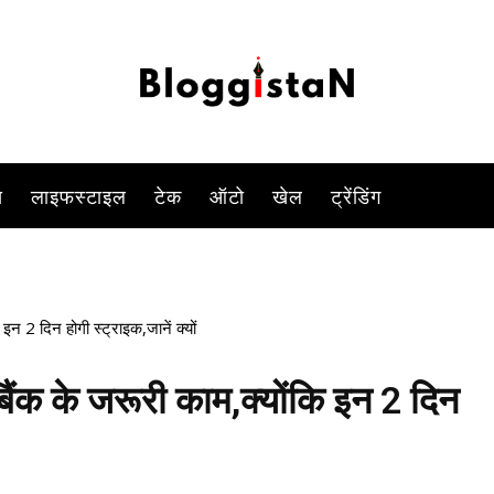
 बैंक से जुड़े जरूरी काम हैं तो उन्हें निपटा लीजिए.क्योंकि महीने के आखिरी में बैं
-
By
PARUL TIWARI SHUKLA
JANUARY 13, 2023 3:16 PM
881
स
लाइफस्टाइल
टेक
ऑटो
खेल
ट्रेंडिंग
न 2 दिन होगी स्ट्राइक,जानें क्यों
ंक के जरूरी काम,क्योंकि इन 2 दिन