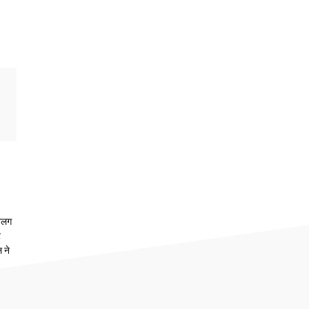
 अलग
ट
 ने