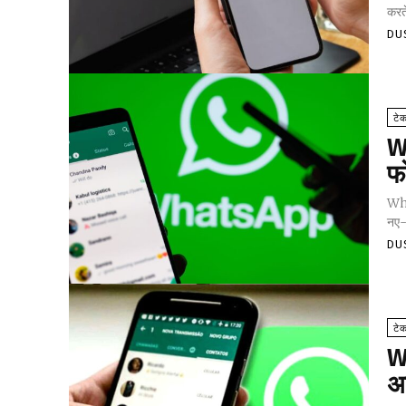
करते
DU
टे
W
फ
Wha
नए-न
DU
टे
W
अप