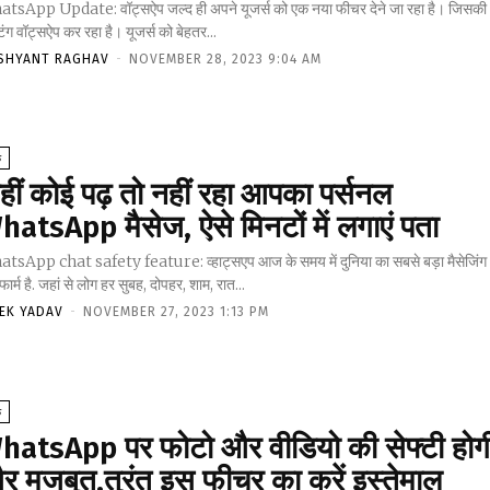
tsApp Update: वॉट्सऐप जल्द ही अपने यूजर्स को एक नया फीचर देने जा रहा है। जिसकी
टिंग वॉट्सऐप कर रहा है। यूजर्स को बेहतर...
SHYANT RAGHAV
-
NOVEMBER 28, 2023 9:04 AM
क
हीं कोई पढ़ तो नहीं रहा आपका पर्सनल
hatsApp मैसेज, ऐसे मिनटों में लगाएं पता
tsApp chat safety feature: व्हाट्सएप आज के समय में दुनिया का सबसे बड़ा मैसेजिंग
टफार्म है. जहां से लोग हर सुबह, दोपहर, शाम, रात...
VEK YADAV
-
NOVEMBER 27, 2023 1:13 PM
क
hatsApp पर फोटो और वीडियो की सेफ्टी होग
र मजबूत,तुरंत इस फीचर का करें इस्तेमाल