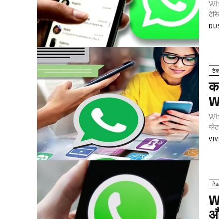
Wha
टेस्
DU
टे
क
W
Wha
प्ले
VI
टे
W
औ