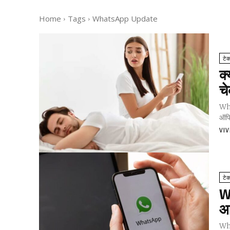
Home
Tags
WhatsApp Update
टे
क्
च
Wha
ऑफिस
VI
टे
W
आ
Wha