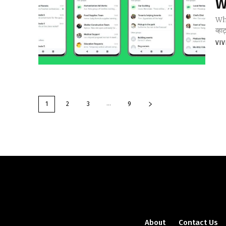
W
Wha
व्ह
VI
...
1
2
3
9
About
Contact Us