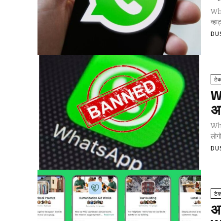
What
व्हा
DU
टे
W
अ
Wha
लोगो
DU
टे
अ