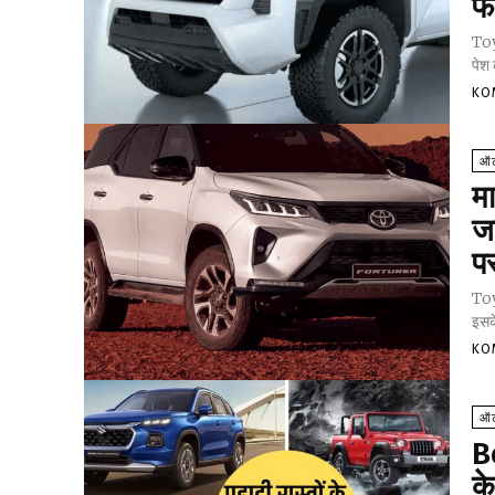
फॉ
Toy
पेश 
KO
ऑट
म
ज
प
Toy
इसके
KO
ऑट
B
के