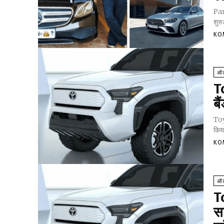
Pan
शुरु
KO
ऑट
T
बै
Toyo
किया
KO
ऑट
T
सा