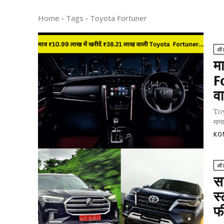
Home
Tags
Toyota Fortuner
ऑट
मा
F
व
Toy
माना
KO
ऑट
सा
स्
फ