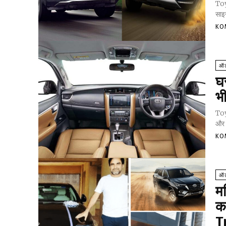
Toy
साइज
KO
ऑट
घर
भी
Toy
और इ
KO
ऑट
मर
क
T