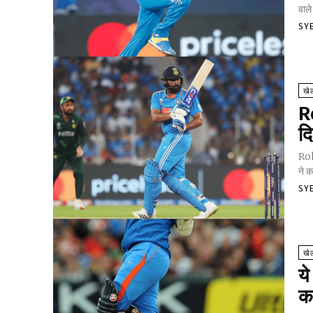
वाले
SY
खे
R
दि
Rohi
ने क
SY
खे
य
क