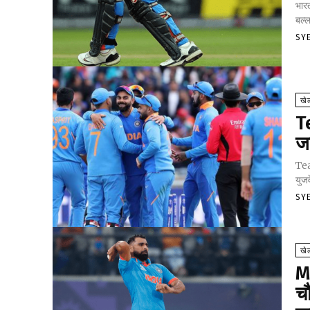
भारत
बल्ल
SY
खे
T
ज
Tea
युजव
SY
खे
M
च