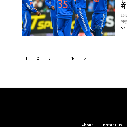
म
IND 
अनुभ
SY
...
1
2
3
17
About
Contact Us