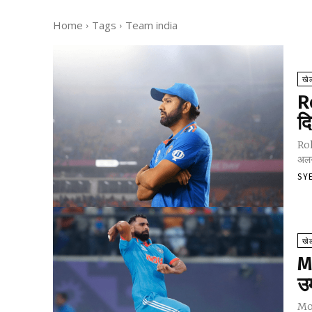
Home
Tags
Team india
खे
R
द
Roh
अलग-
SY
खे
M
उम
Moh