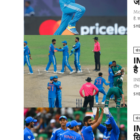
जा
Moh
है. 
SY
खे
I
है
IND 
टीम 
SY
खे
I
खि