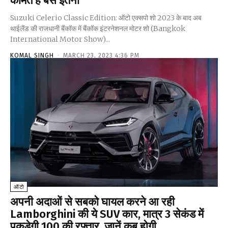
कीमत है बस इतनी
Suzuki Celerio Classic Edition: ऑटो एक्सपो शो 2023 के बाद अब
थाईलैंड की राजधानी बैंकॉक में बैंकॉक इंटरनेशनल मोटर शो (Bangkok
International Motor Show)...
KOMAL SINGH
-
MARCH 23, 2023 4:36 PM
ऑटो
अपनी अदाओं से सबको घायल करने आ रही
Lamborghini की ये SUV कार, मात्र 3 सेकंड में
पकड़ेगी 100 की रफ्तार, जानें कब होगी...