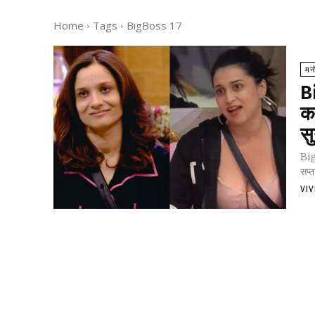
Home
Tags
BigBoss 17
मन
B
कह
सु
Big 
सप्त
VI