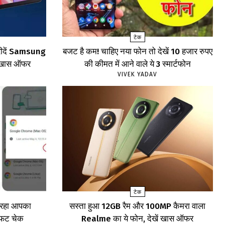
टेक
खरीदें Samsung
बजट है कम! चाहिए नया फोन तो देखें 10 हजार रुपए
खें खास ऑफर
की कीमत में आने वाले ये 3 स्मार्टफोन
VIVEK YADAV
टेक
र रहा आपका
सस्ता हुआ 12GB रैम और 100MP कैमरा वाला
ाफट चेक
Realme का ये फोन, देखें खास ऑफर