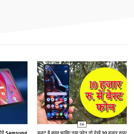
टेक
खरीदें Samsung
बजट है कम! चाहिए नया फोन तो देखें 10 हजार रुपए