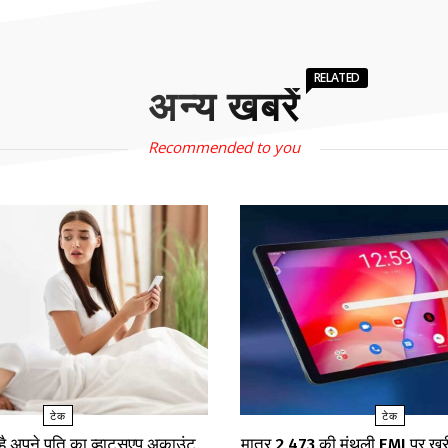
RELATED
अन्य खबरें
Recommended to you
टेक
टेक
 है अपने पति का व्हाट्सएप अकाउंट
मात्र ₹2,473 की मंथली EMI पर 