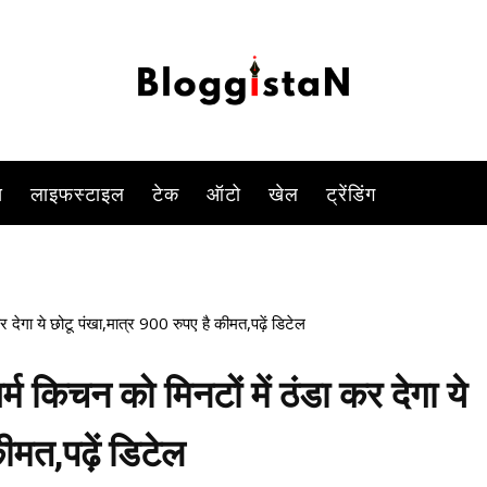
-
By
DUSHYANT RAGHAV
FEBRUARY 17, 2023 6:51 PM
1593
स
लाइफस्टाइल
टेक
ऑटो
खेल
ट्रेंडिंग
ेगा ये छोटू पंखा,मात्र 900 रुपए है कीमत,पढ़ें डिटेल
िचन को मिनटों में ठंडा कर देगा ये
ीमत,पढ़ें डिटेल