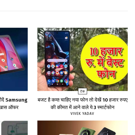
टेक
खरीदें Samsung
बजट है कम! चाहिए नया फोन तो देखें 10 हजार रुपए
खें खास ऑफर
की कीमत में आने वाले ये 3 स्मार्टफोन
VIVEK YADAV