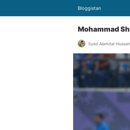
Bloggistan
Mohammad Shami की 
Syed Alamdar Hussain