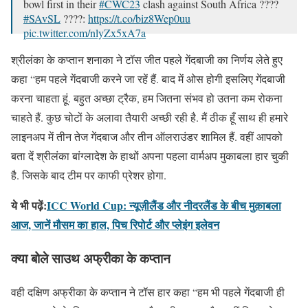
bowl first in their
#CWC23
clash against South Africa ????
#SAvSL
????:
https://t.co/biz8Wep0uu
pic.twitter.com/nlyZx5xA7a
— ICC (@ICC)
October 7, 2023
श्रीलंका के कप्तान शनाका ने टॉस जीत पहले गेंदबाजी का निर्णय लेते हुए
कहा “हम पहले गेंदबाजी करने जा रहें हैं. बाद में ओस होगी इसलिए गेंदबाजी
करना चाहता हूं. बहुत अच्छा ट्रैक, हम जितना संभव हो उतना कम रोकना
चाहते हैं. कुछ चोटों के अलावा तैयारी अच्छी रही है. मैं ठीक हूँ साथ ही हमारे
लाइनअप में तीन तेज गेंदबाज और तीन ऑलराउंडर शामिल हैं. वहीं आपको
बता दें श्रीलंका बांग्लादेश के हाथों अपना पहला वार्मअप मुकाबला हार चुकी
है. जिसके बाद टीम पर काफी प्रेशर होगा.
ये भी पढ़ें:
ICC World Cup: न्यूज़ीलैंड और नीदरलैंड के बीच मुक़ाबला
आज, जानें मौसम का हाल, पिच रिपोर्ट और प्लेइंग इलेवन
क्या बोले साउथ अफ्रीका के कप्तान
वही दक्षिण अफ्रीका के कप्तान ने टॉस हार कहा “हम भी पहले गेंदबाजी ही