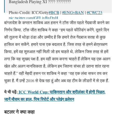
Bangladesh Playing XI ???? ????????
Photo Credit: ICC/Getty
#BCB
|
#ENGvBAN
|
#CWC23
pic.twitter.com/GFLivBxDxH
बांग्लादेश के कप्तान शाकिब अल हसन ने टॉस जीत पहले गेंदबाजी करने का
— Bangladesh Cricket (@BCBtigers)
October 10, 2023
निर्णय किया. टॉस जीत शाकिब ने कहा “हम पहले फील्डिंग करेंगे. दूसरे दिन
की तुलना में थोड़ा ठंडा और उम्मीद है कि हमारे तेज गेंदबाज सतह से कुछ
हासिल कर सकेंगे. हमारे पास एक बदलाव है. जिस तरह से हमने क्षेत्ररक्षण
किया, हमें वह शुरुआत नहीं मिली जो हम चाहते थे, लेकिन जिस तरह से हमें
लगा कि यह सुखद पक्ष है. हम वही काम करना चाहते हैं लेकिन यह एक अलग
खेल और अलग मानसिकता है, लेकिन हम जितना संभव हो उतना शांत रहना
चाहते हैं.” वही मेहदी हसन पर शाकिब ने कहा “वह एक लंबा सफर तय कर
चुका है. मैं उन्हें 2016 से देख रहा हूं और अब वह टीम के लीडरों में से एक हैं.
ये भी पढ़ें:
ICC World Cup: पाकिस्तान और श्रीलंका में होगी भिड़त,
जानें मौसम का हाल, पिच रिपोर्ट और प्लेइंग इलेवन
बटलर ने क्या कहा