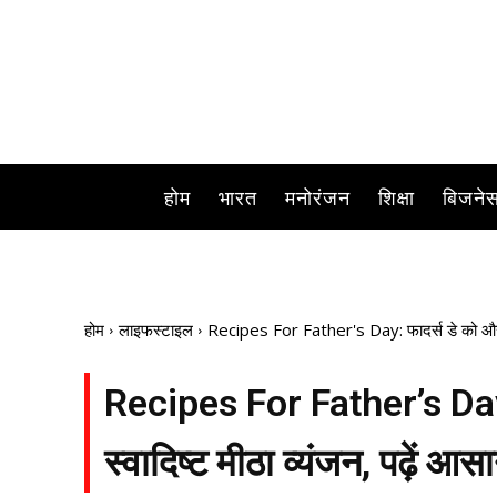
होम
भारत
मनोरंजन
शिक्षा
बिजने
होम
लाइफस्टाइल
Recipes For Father's Day: फादर्स डे को और भी स
Recipes For Father’s Day: 
स्वादिष्ट मीठा व्यंजन, पढ़ें आस