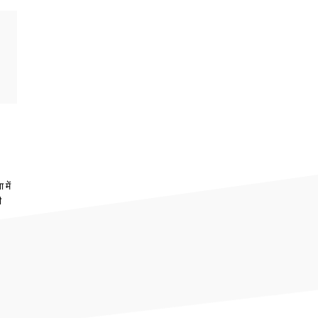
 में
ी