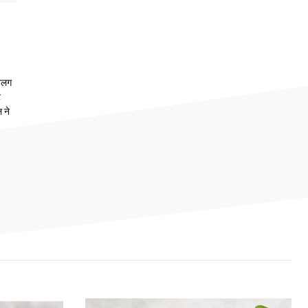
 अलग
ट
 ने