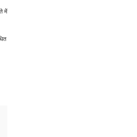
 में
धित