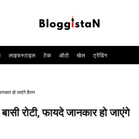
रोटी नहीं खानी चाहिए. क्या आप भी उनमें से हैं जो बासी रोटी फेंक देते हैं. लोगों को
-
By
PARUL TIWARI SHUKLA
JANUARY 23, 2023 9:44 AM
937
स
लाइफस्टाइल
टेक
ऑटो
खेल
ट्रेंडिंग
ानकार हो जाएंगे हैरान
 बासी रोटी, फायदे जानकार हो जाएंगे