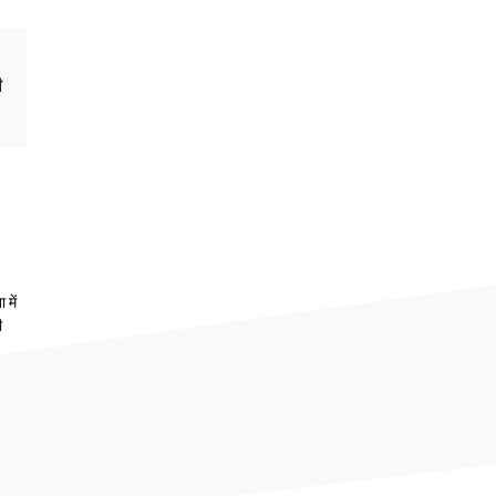
ी
 में
ी