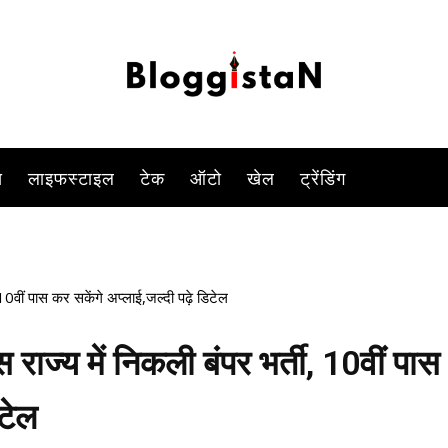
ालों के लिए सुनहरा मौका! छावनी परिषद कार्यालय ने दानापुर छावनी, पटना में स
-
By
KOMAL SINGH
FEBRUARY 20, 2023 4:40 PM
878
0
स
लाइफस्टाइल
टेक
ऑटो
खेल
ट्रेंडिंग
0वीं पास कर सकेंगे अप्लाई,जल्दी पढ़े डिटेल
ज्य में निकली बंपर भर्ती, 10वीं पास
िटेल