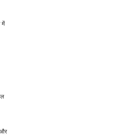
में
ऑल
ी और