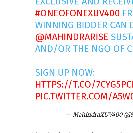
EXCLUSIVE AND RECEIV
#ONEOFONEXUV400
F
WINNING BIDDER CAN 
@MAHINDRARISE
SUST
AND/OR THE NGO OF C
SIGN UP NOW:
HTTPS://T.CO/7CYG5PC
PIC.TWITTER.COM/A5W
— MahindraXUV400 (@