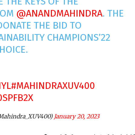
E THE KEYS OF THE
ROM
@ANANDMAHINDRA
. THE
DONATE THE BID TO
AINABILITY CHAMPIONS’22
HOICE.
IYL
#MAHINDRAXUV400
0SPFB2X
Mahindra_XUV400)
January 20, 2023